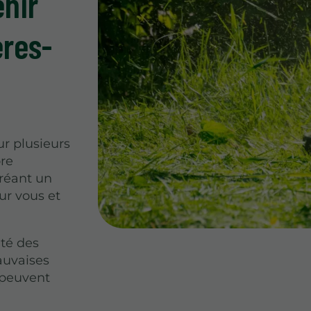
enir
ères-
ur plusieurs
ore
créant un
ur vous et
nté des
mauvaises
 peuvent