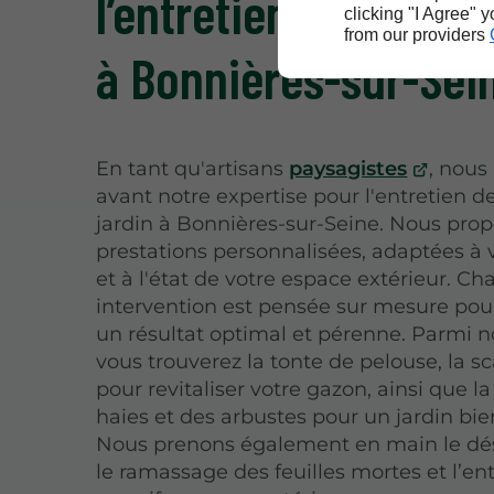
l’entretien de votre 
clicking "I Agree" 
from our providers
à Bonnières-sur-Sei
En tant qu'artisans
paysagistes
, nous
avant notre expertise pour l'entretien d
jardin à Bonnières-sur-Seine. Nous pro
prestations personnalisées, adaptées à 
et à l'état de votre espace extérieur. C
intervention est pensée sur mesure pour
un résultat optimal et pérenne. Parmi no
vous trouverez la tonte de pelouse, la sc
pour revitaliser votre gazon, ainsi que la 
haies et des arbustes pour un jardin bie
Nous prenons également en main le dé
le ramassage des feuilles mortes et l’en