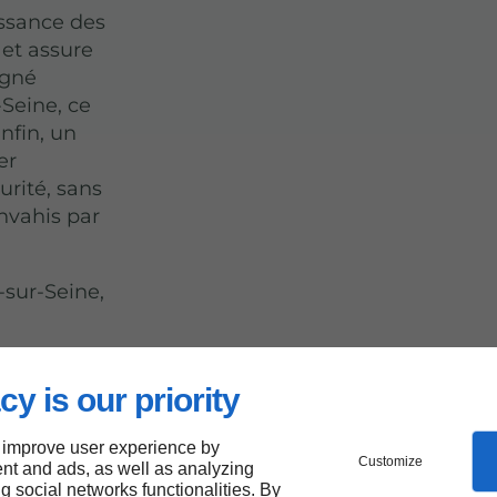
issance des
 et assure
igné
-Seine, ce
Enfin, un
er
urité, sans
envahis par
-sur-Seine,
cy is our priority
 improve user experience by
Customize
nt and ads, as well as analyzing
ng social networks functionalities. By