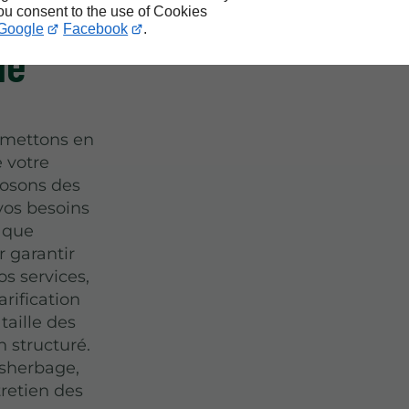
jardin
you consent to the use of Cookies
Google
Facebook
.
ne
 mettons en
e votre
posons des
vos besoins
haque
 garantir
s services,
arification
taille des
n structuré.
sherbage,
tretien des