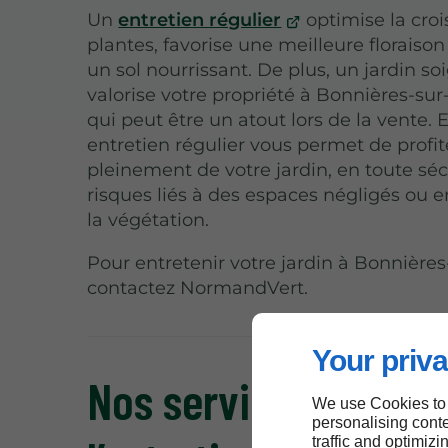
Un
entretien régulier
optimise la cro
plantes, favorise une meilleure floraison
un sol nourrissant. De plus, un jardin so
valorise votre propriété à Bonnières-sur
qui peut être un atout lors de la vente. 
entretien régulier vous permet de profit
pleinement de votre jardin, en toute séc
risques liés à des espaces négligés ou 
la végétation.
Pour entretenir votre jardin à Bonnières
contactez NormandVert.
Your priva
Nos services pour
We use Cookies to
personalising conte
traffic and optimizi