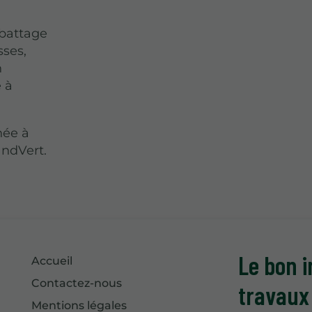
abattage
sses,
n
 à
née à
ndVert.
Le bon i
Accueil
Contactez-nous
travaux
Mentions légales