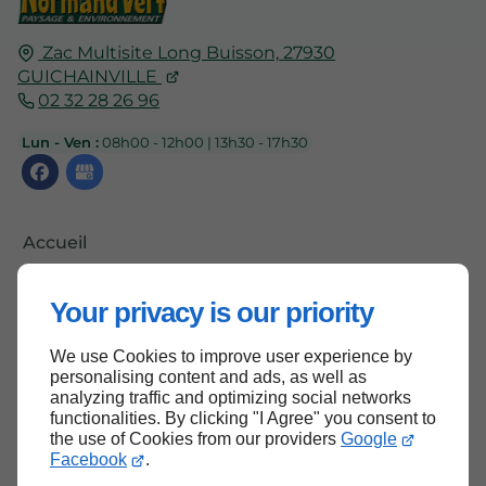
Zac Multisite Long Buisson,
27930
GUICHAINVILLE
02 32 28 26 96
Lun - Ven :
08h00 - 12h00 | 13h30 - 17h30
Accueil
Contactez-nous
Your privacy is our priority
Mentions légales
Plan du site
We use Cookies to improve user experience by
personalising content and ads, as well as
analyzing traffic and optimizing social networks
functionalities. By clicking "I Agree" you consent to
the use of Cookies from our providers
Google
Haut de page
Facebook
.